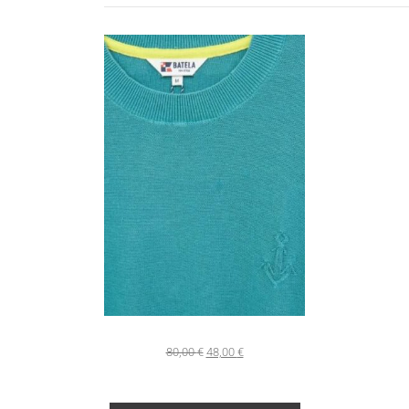
80,00
€
48,00
€