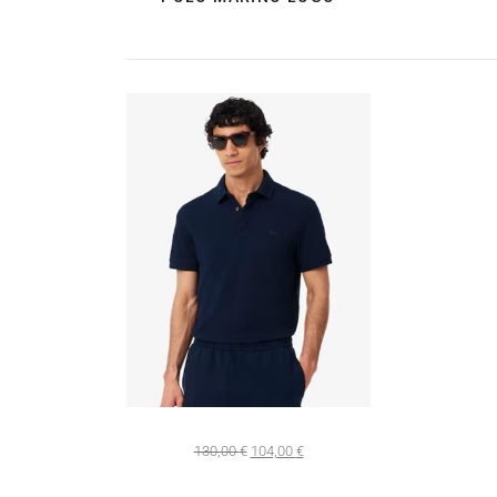
130,00
€
104,00
€