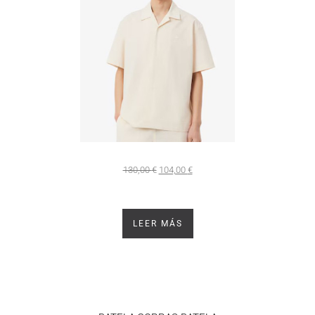
130,00
€
104,00
€
LEER MÁS