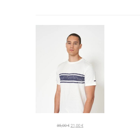
35,00
€
21,00
€