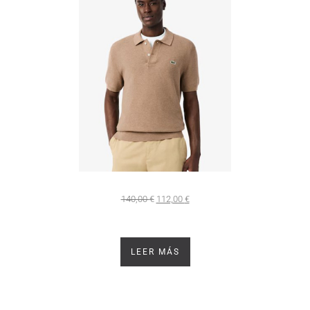
140,00
€
112,00
€
LEER MÁS